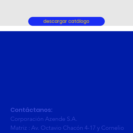
descargar catálogo
Contáctanos:
Corporación Azende S.A.
Matriz :
Av. Octavio Chacón 4-17 y Cornelio