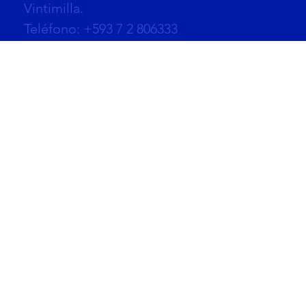
Vintimilla.
Teléfono: +593 7 2 806333
Correo:
info@azende.com
Comercio Exterior:
comex@azende.com
La empresa:
Trabaja con nosotros