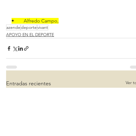
•	Alfredo Campo,
azende
deporte
vivant
APOYO EN EL DEPORTE
Ver t
Entradas recientes