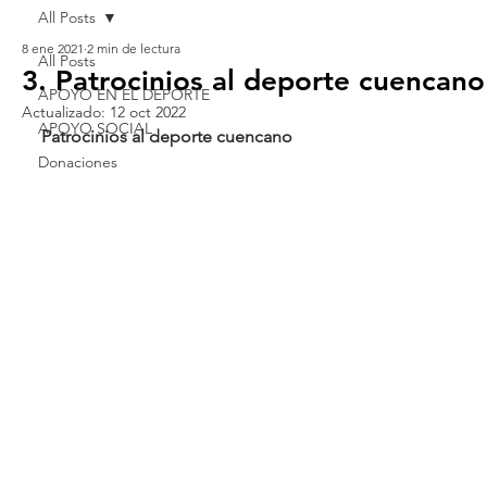
All Posts
8 ene 2021
2 min de lectura
All Posts
3. Patrocinios al deporte cuencano
APOYO EN EL DEPORTE
Actualizado:
12 oct 2022
APOYO SOCIAL
Patrocinios al deporte cuencano  
Donaciones