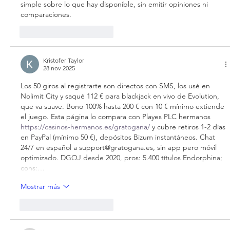
simple sobre lo que hay disponible, sin emitir opiniones ni 
comparaciones.
Me gusta
Reaccionar
Kristofer Taylor
28 nov 2025
Los 50 giros al registrarte son directos con SMS, los usé en 
Nolimit City y saqué 112 € para blackjack en vivo de Evolution, 
que va suave. Bono 100% hasta 200 € con 10 € mínimo extiende 
el juego. Esta página lo compara con Playes PLC hermanos 
https://casinos-hermanos.es/gratogana/
 y cubre retiros 1-2 días 
en PayPal (mínimo 50 €), depósitos Bizum instantáneos. Chat 
24/7 en español a support@gratogana.es, sin app pero móvil 
optimizado. DGOJ desde 2020, pros: 5.400 títulos Endorphina; 
cons:…
Mostrar más
Me gusta
Reaccionar