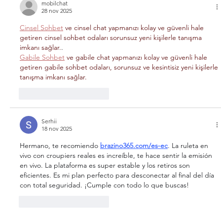
mobilchat
28 nov 2025
Cinsel Sohbet
 ve cinsel chat yapmanızı kolay ve güvenli hale 
getiren cinsel sohbet odaları sorunsuz yeni kişilerle tanışma 
imkanı sağlar.
.
Gabile Sohbet
 ve gabile chat yapmanızı kolay ve güvenli hale 
getiren gabile sohbet odaları, sorunsuz ve kesintisiz yeni kişilerle 
tanışma imkanı sağlar.
Me gusta
Reaccionar
Serhii
18 nov 2025
Hermano, te recomiendo 
brazino365.com/es-ec
. La ruleta en 
vivo con croupiers reales es increíble, te hace sentir la emisión 
en vivo. La plataforma es super estable y los retiros son 
eficientes. Es mi plan perfecto para desconectar al final del día 
con total seguridad. ¡Cumple con todo lo que buscas!
Me gusta
Reaccionar