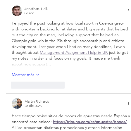
Comprometidos con el deporte
Jonathan. Hall.
06 abr
I enjoyed the post looking at how local sport in Cuenca grew 
with long-term backing for athletes and big events that helped 
put the city on the map, including support that helped an 
Olympic gold win in the 90s through sponsorship and athlete 
development. Last year when I had so many deadlines, I even 
thought about 
Management Assignment Help in UK
 just to get 
my notes in order and focus on my goals. It made me think 
about how support…
Mostrar más
Me gusta
Reaccionar
Martin Richards
28 dic 2025
Hace tiempo revisé sitios de bonos de apuestas desde España y 
encontré este enlace: 
https://tribuna.com/es/apuestas/bonos/
. 
Allí se presentan distintas promociones y ofrece información 